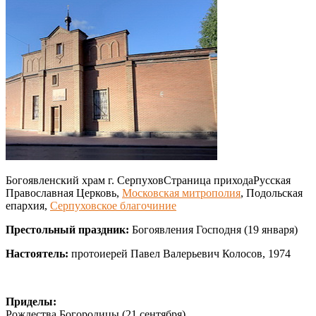
Богоявленский храм г. Серпухов
Страница прихода
Русская
Православная Церковь,
Московская митрополия
, Подольская
епархия,
Серпуховское благочиние
Престольный праздник:
Богоявления Господня (19 января)
Настоятель:
протоиерей Павел Валерьевич Колосов, 1974
Приделы:
Рождества Богородицы (21 сентября)